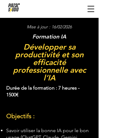
Mise à jour : 16/02/2026
Formation IA
Développer sa
productivité et son
efficacité
professionnelle avec
l’IA
Durée de la formation : 7 heures -
1500€
Objectifs :
Savoir utiliser la bonne IA pour le bon
usage (ChatGPT, Claude, Gemini,