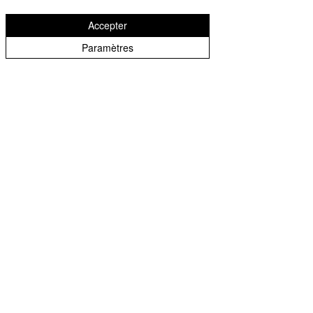
Accepter
Paramètres
Questions
fréquemment posées
Formation IA
FAQ CPF
Qu'est-ce que Suno AI ?
Suno est une intelligence