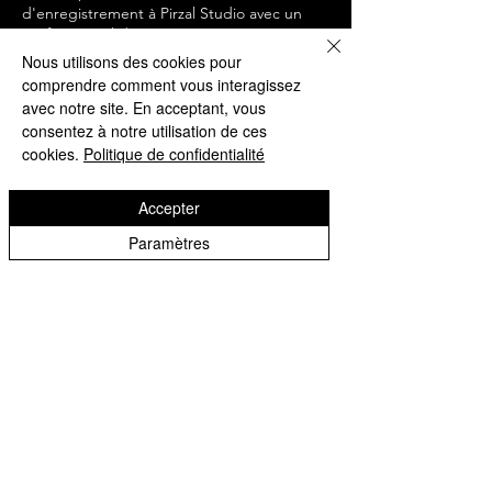
d'enregistrement à Pirzal Studio avec un
professionnel du son ainsi qu'un mixage et
mastering de votre morceau.
Nous utilisons des cookies pour
comprendre comment vous interagissez
Habituellement les premières versions du
avec notre site. En acceptant, vous
master sont envoyées sous 48 heures.
consentez à notre utilisation de ces
cookies.
Politique de confidentialité
Les clés USB ne sont pas acceptées
Accepter
Paramètres
Politique d'annulation
Pour annuler ou reporter, merci de nous
contacter minimum 24 heures à l'avance.
Coordonnées
7 Rue de la Vieille, Lyon, France