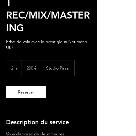
T
REC/MIX/MASTER
ING
Prise de voix avec le prestigieux Neumann
U87
200
euros
2 h
2
200 €
Studio Pirzal
h
Réserver
Description du service
Vous disposez de deux heures