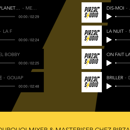
MECRA PLANET RAP
MECRA
DIS-MOI
00:00 / 02:29
LA F
LA NUIT
00:00 / 02:24
EL BOBBY
ON FAIT L
00:00 / 02:25
E
GOUAP
BRILLER
00:00 / 02:48